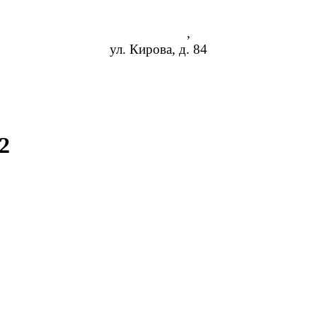
Астрахань
,
ул. Кирова, д. 84
8 (952) 954-14-19
info@rosreduktor.ru
2