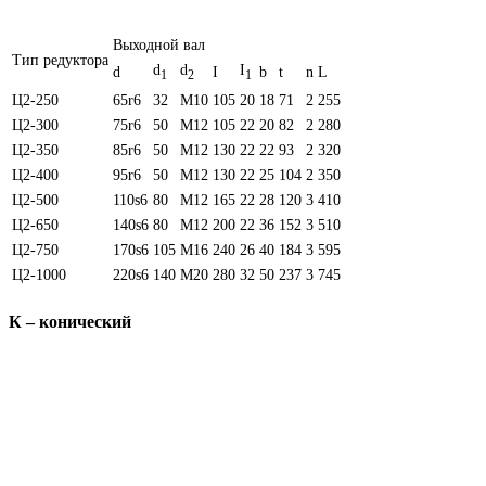
Выходной вал
Тип редуктора
d
d
I
d
I
b
t
n
L
1
2
1
Ц2-250
65r6
32
M10
105
20
18
71
2
255
Ц2-300
75r6
50
M12
105
22
20
82
2
280
Ц2-350
85r6
50
M12
130
22
22
93
2
320
Ц2-400
95r6
50
M12
130
22
25
104
2
350
Ц2-500
110s6
80
M12
165
22
28
120
3
410
Ц2-650
140s6
80
M12
200
22
36
152
3
510
Ц2-750
170s6
105
M16
240
26
40
184
3
595
Ц2-1000
220s6
140
M20
280
32
50
237
3
745
К – конический