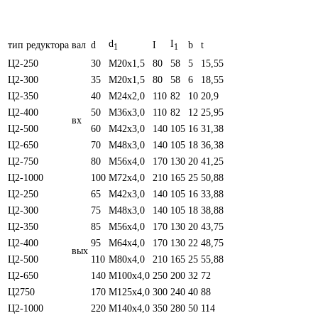
d
I
тип редуктора
вал
d
I
b
t
1
1
Ц2-250
30
М20х1,5
80
58
5
15,55
Ц2-300
35
M20x1,5
80
58
6
18,55
Ц2-350
40
М24х2,0
110
82
10
20,9
Ц2-400
50
М36х3,0
110
82
12
25,95
вх
Ц2-500
60
M42x3,0
140
105
16
31,38
Ц2-650
70
M48x3,0
140
105
18
36,38
Ц2-750
80
M56x4,0
170
130
20
41,25
Ц2-1000
100
M72x4,0
210
165
25
50,88
Ц2-250
65
М42х3,0
140
105
16
33,88
Ц2-300
75
М48х3,0
140
105
18
38,88
Ц2-350
85
М56х4,0
170
130
20
43,75
Ц2-400
95
М64х4,0
170
130
22
48,75
вых
Ц2-500
110
М80х4,0
210
165
25
55,88
Ц2-650
140
М100х4,0
250
200
32
72
Ц2750
170
М125х4,0
300
240
40
88
Ц2-1000
220
М140х4,0
350
280
50
114