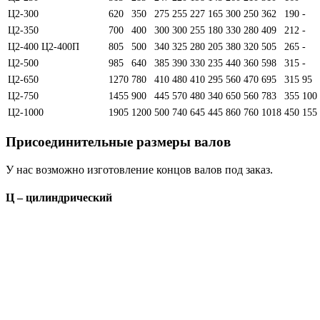
Ц2-300
620
350
275
255
227
165
300
250
362
190
-
Ц2-350
700
400
300
300
255
180
330
280
409
212
-
Ц2-400 Ц2-400П
805
500
340
325
280
205
380
320
505
265
-
Ц2-500
985
640
385
390
330
235
440
360
598
315
-
Ц2-650
1270
780
410
480
410
295
560
470
695
315
95
Ц2-750
1455
900
445
570
480
340
650
560
783
355
100
Ц2-1000
1905
1200
500
740
645
445
860
760
1018
450
155
Присоединительные размеры валов
У нас возможно изготовление концов валов под заказ.
Ц – цилиндрический