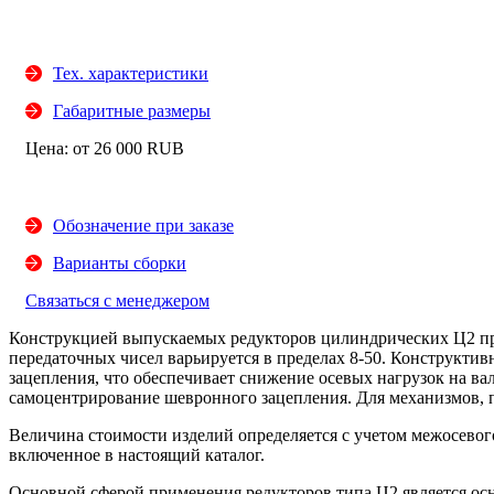
Тех. характеристики
Габаритные размеры
Цена: от
26 000
RUB
Обозначение при заказе
Варианты сборки
Связаться с менеджером
Конструкцией выпускаемых
редукторов цилиндрических Ц2
пр
передаточных чисел варьируется в пределах 8-50. Конструктив
зацепления, что обеспечивает снижение осевых нагрузок на ва
самоцентрирование шевронного зацепления. Для механизмов, 
Величина стоимости изделий определяется с учетом межосевог
включенное в настоящий каталог.
Основной сферой применения редукторов типа Ц2 является ос