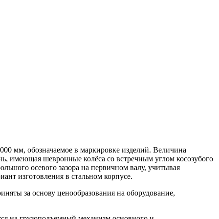
000 мм, обозначаемое в маркировке изделий. Величина
ень, имеющая шевронные колёса со встречным углом косозубого
большого осевого зазора на первичном валу, учитывая
ант изготовления в стальном корпусе.
иняты за основу ценообразования на оборудование,
тся на грузоподъемный механизм основного и