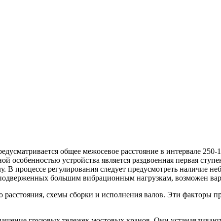
едусматривается общее межосевое расстояние в интервале 250-1
ной особенностью устройства является раздвоенная первая ступ
лу. В процессе регулирования следует предусмотреть наличие не
подверженных большим вибрационным нагрузкам, возможен вари
о расстояния, схемы сборки и исполнения валов. Эти факторы пр
нащение грузовых тележек мостовых кранов. Они устанавливаю