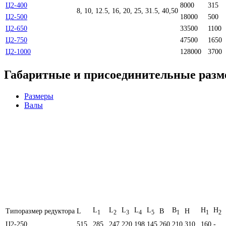
Ц2-400
8000
315
8, 10, 12.5, 16, 20, 25, 31.5, 40,50
Ц2-500
18000
500
Ц2-650
33500
1100
Ц2-750
47500
1650
Ц2-1000
128000
3700
Габаритные и присоединительные раз
Размеры
Валы
L
L
L
L
L
B
H
H
Типоразмер редуктора
L
B
H
1
2
3
4
5
1
1
2
Ц2-250
515
285
247
220
198
145
260
210
310
160
-