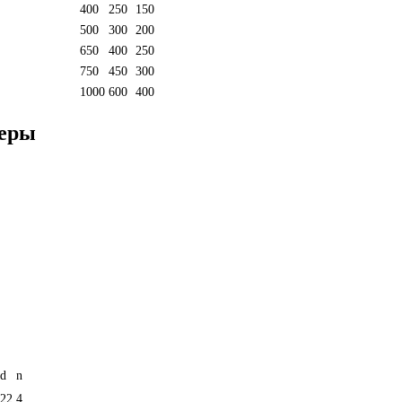
400
250
150
500
300
200
650
400
250
750
450
300
1000
600
400
меры
d
n
22
4