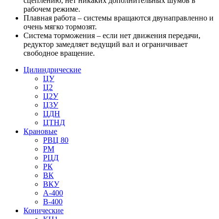
сцеплению, нет никаких дополнительных шумов в
рабочем режиме.
Плавная работа – системы вращаются двунаправленно и
очень мягко тормозят.
Система торможения – если нет движения передачи,
редуктор замедляет ведущий вал и ограничивает
свободное вращение.
Цилиндрические
ЦУ
Ц2
Ц2У
Ц3У
ЦДН
ЦТНД
Крановые
РВЦ 80
РМ
РЦД
РК
ВК
ВКУ
А-400
В-400
Конические