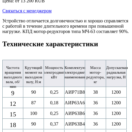
Цена: от
13 200
RUB
Связаться с менеджером
Устройство отличается долговечностью и хорошо справляется
с работой в течение длительного времени при повышенной
нагрузке. КПД мотор-редукторов типа МЧ-63 составляет 90%.
Технические характеристики
Частота
Крутящий
Мощность
Комплектующий
Масса
Допускаемая
вращения
момент на
электродвигателя,
электродвигатель,
мотор-
радиальная
выходного
выходном
кВт
наименование
редуктора,
нагрузка, Н
вала, об/
валу, Н.м
кг
мин
9
90
0,25
АИР71B8
38
1200
12
87
0,18
АИР63A6
36
1200
15
100
0,25
АИР63B6
36
1200
18
90
0,37
АИР63B4
36
1200