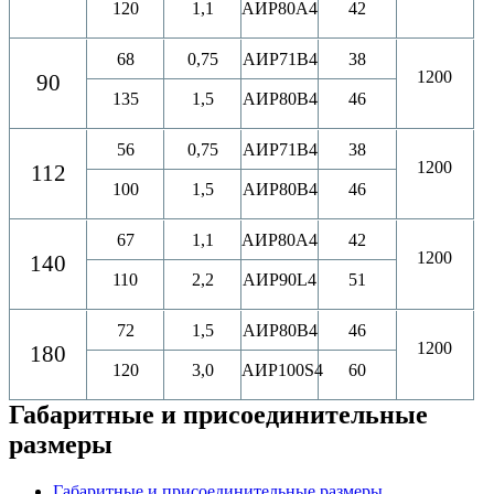
120
1,1
АИР80A4
42
68
0,75
АИР71B4
38
1200
90
135
1,5
АИР80B4
46
56
0,75
АИР71B4
38
1200
112
100
1,5
АИР80B4
46
67
1,1
АИР80A4
42
1200
140
110
2,2
АИР90L4
51
72
1,5
АИР80B4
46
1200
180
120
3,0
АИР100S4
60
Габаритные и присоединительные
размеры
Габаритные и присоединительные размеры