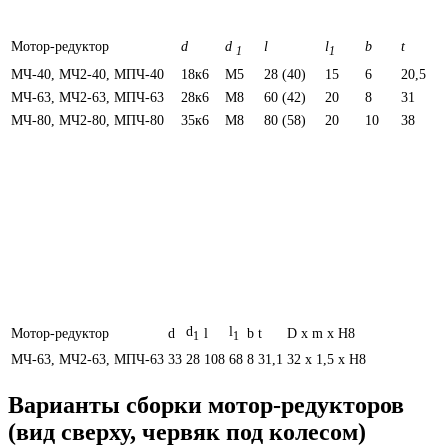
Мотор-редуктор
d
d
l
l
b
t
1
1
МЧ-40, МЧ2-40, МПЧ-40
18к6
М5
28 (40)
15
6
20,5
МЧ-63, МЧ2-63, МПЧ-63
28к6
М8
60 (42)
20
8
31
МЧ-80, МЧ2-80, МПЧ-80
35к6
М8
80 (58)
20
10
38
d
l
Мотор-редуктор
d
l
b
t
D х m х H8
1
1
МЧ-63, МЧ2-63, МПЧ-63
33
28
108
68
8
31,1
32 х 1,5 х H8
Варианты сборки мотор-редукторов
(вид сверху, червяк под колесом)