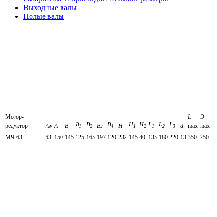
Выходные валы
Полые валы
Мотор-
L
D
B
В
B
H
Н
L
L
L
редуктор
Aw
А
В
Вз
H
d
max
max
1
2
4
1
2
1
2
3
МЧ-63
63
150
145
125
165
197
120
232
145
40
135
180
220
13
350
250